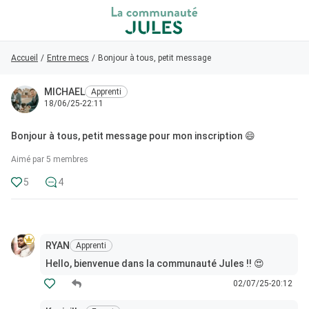
Accueil
Retour au magasin
/
Entre mecs
/
Bonjour à tous, petit message pour mon inscription 😄
MICHAEL
Apprenti
Visiteur
18/06/25-22:11
0
Bonjour à tous, petit message pour mon inscription 😄
Connexion/Inscription
Aimé par 5 membres
5
4
Rechercher dans la communauté
👋
Nouveau sur la communauté ?
Découvrez
RYAN
Apprenti
comment faire vos premiers pas ici !
Hello, bienvenue dans la communauté Jules !! 😍
02/07/25-20:12
Accueil