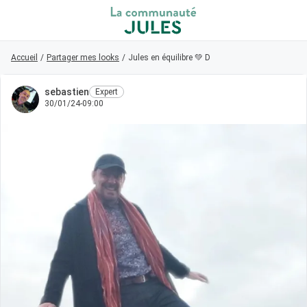
Accueil
Retour au magasin
/
Partager mes looks
/
Jules en équilibre 💚 Derby cuir bleu -70% Casqu
sebastien
Expert
Visiteur
30/01/24-09:00
0
Connexion/Inscription
Rechercher dans la communauté
👋
Nouveau sur la communauté ?
Découvrez
comment faire vos premiers pas ici !
Accueil