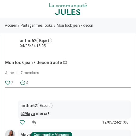
Accueil
Retour au magasin
/
Partager mes looks
/
Mon look jean / décontracté 😊
antho62
Expert
Visiteur
04/05/24-15:05
0
Mon look jean / décontracté 😊
Connexion/Inscription
Aimé par 7 membres
7
4
Rechercher dans la communauté
👋
antho62
Expert
Nouveau sur la communauté ?
Découvrez
comment faire vos premiers pas ici !
@Maya
merci !
12/05/24-21:06
Accueil
Maya
Community Manager