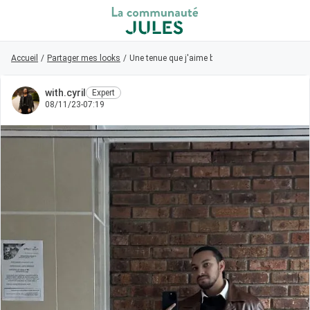
Accueil
Retour au magasin
/
Partager mes looks
/
Une tenue que j'aime beaucoup (avec la jolie cei
with.cyril
Expert
Visiteur
08/11/23-07:19
0
Connexion/Inscription
Rechercher dans la communauté
👋
Nouveau sur la communauté ?
Découvrez
comment faire vos premiers pas ici !
Accueil