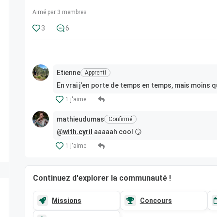
Aimé par 3 membres
3
6
Etienne
Apprenti
En vrai j'en porte de temps en temps, mais moins 
1 j'aime
mathieudumas
Confirmé
@with.cyril
aaaaah cool 😏
1 j'aime
Continuez d'explorer la communauté !
Missions
Concours